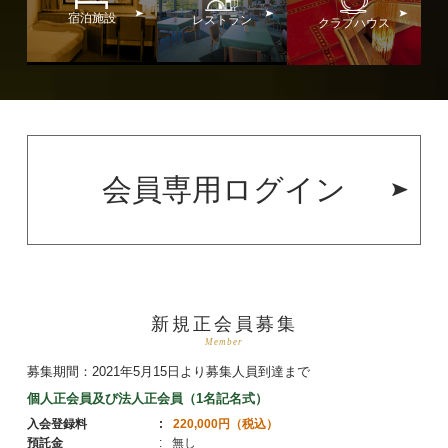
宿泊施設
レストラン
クラブハウス
会員専用ログイン
新規正会員募集
Member
募集期間：2021年5月15日より募集人員到達まで
個人正会員及び法人正会員（1名記名式）
入会登録料
220,000円（税込）
預託金
無し