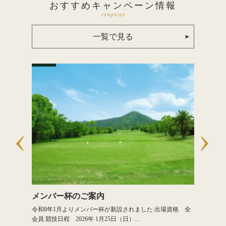
おすすめキャンペーン情報
campaign
一覧で見る
おすす
メンバー杯のご案内
U40＆
 メンバー様
令和8年1月よりメンバー杯が新設されました 出場資格 全
メンバー様
会員 競技日程 2026年 1月25日（日）...
６，８２０円