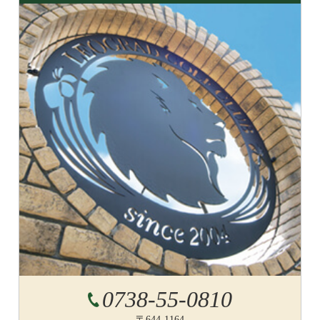
0738-55-0810
〒644-1164