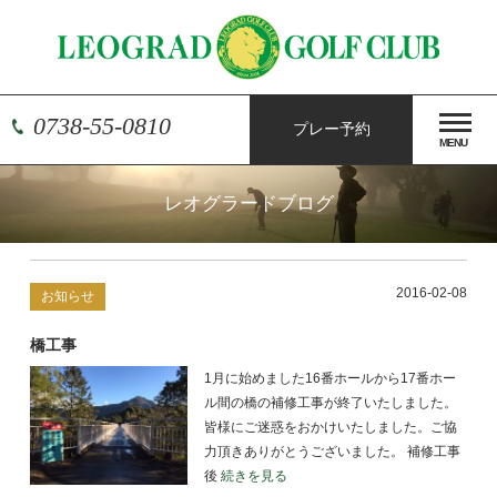
0738-55-0810
プレー予約
MENU
レオグラードブログ
2016-02-08
お知らせ
橋工事
1月に始めました16番ホールから17番ホー
ル間の橋の補修工事が終了いたしました。
皆様にご迷惑をおかけいたしました。ご協
力頂きありがとうございました。 補修工事
後
続きを見る