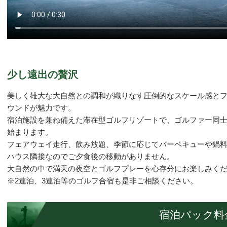
少し遠出の贅沢
美しく雄大な大自然との調和が織りなす圧倒的なスケール感と
ウンドが魅力です。
宿泊施設を兼ね備えた滞在型ゴルフリゾートで、ゴルファー同
始まります。
フェアウェイ走行、飲み放題、季節に応じてバーベキューや鍋
ハウス隣接なのでご夕食後の移動がありません。
大自然の中で満天の夜空とゴルフプレーを心存分にお楽しみく
※2連泊、3連泊等のゴルフ合宿も是非ご相談ください。
宿泊パック料