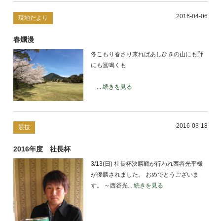
2016-04-06
現地だより
春爛漫
冬こもり春さり来ればあしひきの山にも野
にも鴬鳴くも
...
続きを見る
2016-03-18
競技
2016年度 社長杯
3/13(日) 社長杯決勝戦が行われ西谷光平様
が優勝されました。 おめでとうございま
す。 ～西谷光...
続きを見る