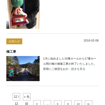
2016-02-08
お知らせ
橋工事
1月に始めました16番ホールから17番ホー
ル間の橋の補修工事が終了いたしました。
皆様にご迷惑をおか...
続きを見る
12 /
« 先
12
頭
«
...
8
9
10
11