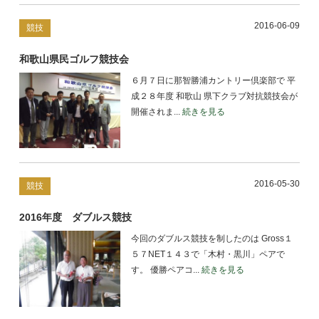
2016-06-09
競技
和歌山県民ゴルフ競技会
６月７日に那智勝浦カントリー倶楽部で 平
成２８年度 和歌山 県下クラブ対抗競技会が
開催されま...
続きを見る
2016-05-30
競技
2016年度 ダブルス競技
今回のダブルス競技を制したのは Gross１
５７NET１４３で「木村・黒川」ペアで
す。 優勝ペアコ...
続きを見る