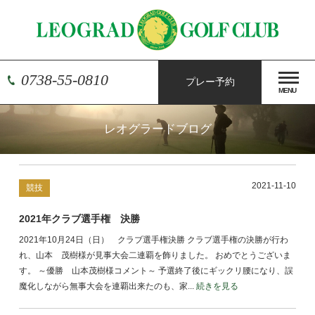
0738-55-0810
プレー予約
MENU
レオグラードブログ
2021-11-10
競技
2021年クラブ選手権 決勝
2021年10月24日（日） クラブ選手権決勝 クラブ選手権の決勝が行わ
れ、山本 茂樹様が見事大会二連覇を飾りました。 おめでとうございま
す。 ～優勝 山本茂樹様コメント～ 予選終了後にギックリ腰になり、誤
魔化しながら無事大会を連覇出来たのも、家...
続きを見る