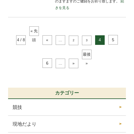
のますますのご健闘をお祈り致します。
続
きを見る
« 先
5
4 / 8
頭
«
...
4
2
3
最後
6
...
»
»
カテゴリー
競技
現地だより